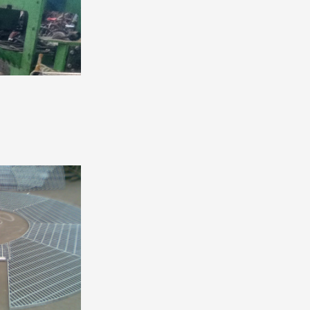
3 at 15042 PM
-13 at 15044 PM 2
e-rejillas-metalicas-taesmet-00
a-de-rejillas-metalicas-taesmet-01
ida-de-rejillas-metalicas-taesmet-02