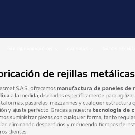
RÁPIDA FABRICACIÓN
GALERÍAS
DATOS TÉCNIC
ricación de rejillas metálica
esmet S.A.S., ofrecemos
manufactura de paneles de re
lica
a la medida, diseñados específicamente para agilizar 
ataformas, pasarelas, mezzanines y cualquier estructura 
sión y ajuste perfecto. Gracias a nuestra
tecnología de 
os suministrar piezas con cualquier forma, tanto regul
ular, eliminando desperdicios y reduciendo tiempos de ins
os clientes.