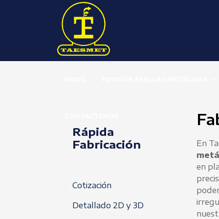
INICIO
TIPOS DE REJILLAS METÁLICAS
Fab
CONTACTENOS
Rápida
Fabricación
En Ta
metá
en pl
preci
Cotización
podem
irreg
Detallado 2D y 3D
nuestr