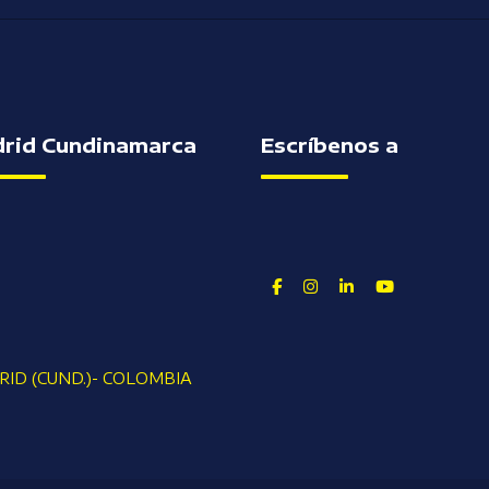
rid Cundinamarca
Escríbenos a
Facebook
Instagram
Linkedin
Youtube
ID (CUND.)- COLOMBIA