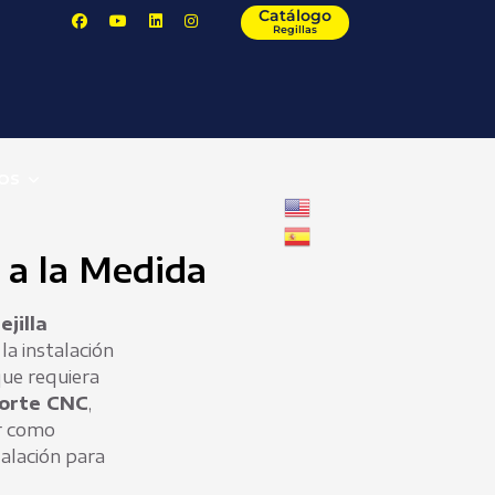
Catálogo
Regillas
OS
s a la Medida
jilla
la instalación
que requiera
corte CNC
,
ar como
talación para